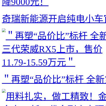
奇瑞新能源开启纯电小车
＂再塑“品价比”标杆 全