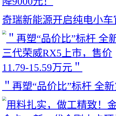
奇瑞新能源开启纯电小车
＂再塑“品价比”标杆 全