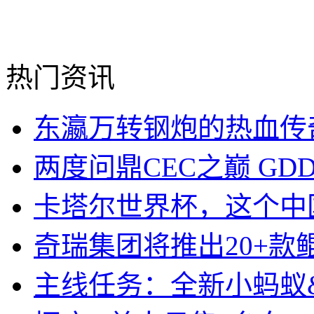
热门资讯
东瀛万转钢炮的热血传
两度问鼎CEC之巅 GD
卡塔尔世界杯，这个中
奇瑞集团将推出20+款鲲
主线任务：全新小蚂蚁&a